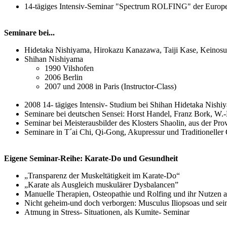
14-tägiges Intensiv-Seminar "Spectrum ROLFING" der Europea
Seminare bei...
Hidetaka Nishiyama, Hirokazu Kanazawa, Taiji Kase, Keinosu
Shihan Nishiyama
1990 Vilshofen
2006 Berlin
2007 und 2008 in Paris (Instructor-Class)
2008 14- tägiges Intensiv- Studium bei Shihan Hidetaka Nishi
Seminare bei deutschen Sensei: Horst Handel, Franz Bork, W.
Seminar bei Meisterausbilder des Klosters Shaolin, aus der Pr
Seminare in T´ai Chi, Qi-Gong, Akupressur und Traditioneller
Eigene Seminar-Reihe: Karate-Do und Gesundheit
„Transparenz der Muskeltätigkeit im Karate-Do“
„Karate als Ausgleich muskulärer Dysbalancen”
Manuelle Therapien, Osteopathie und Rolfing und ihr Nutzen au
Nicht geheim-und doch verborgen: Musculus Iliopsoas und sein
Atmung in Stress- Situationen, als Kumite- Seminar