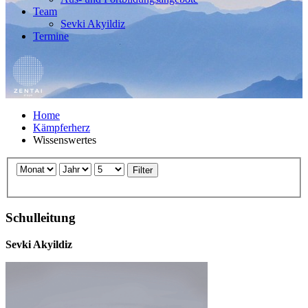
Team
Sevki Akyildiz
Termine
Home
Kämpferherz
Wissenswertes
Filter
Schulleitung
Sevki Akyildiz