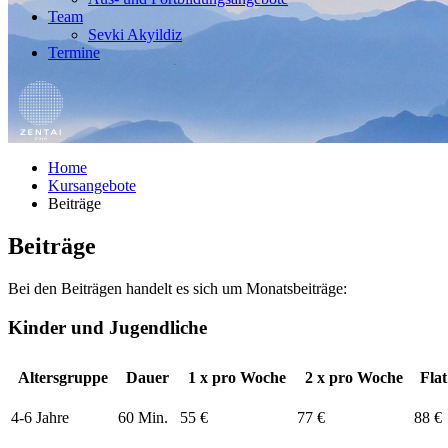
Team
Sevki Akyildiz
Termine
Home
Kursangebote
Beiträge
Beiträge
Bei den Beiträgen handelt es sich um Monatsbeiträge:
Kinder und Jugendliche
Altersgruppe
Dauer
1 x pro Woche
2 x pro Woche
F
4-6 Jahre
60 Min.
55 €
77 €
88 €