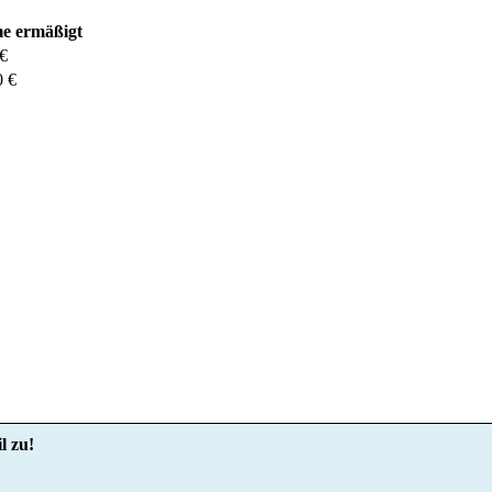
e ermäßigt
 €
0 €
l zu!