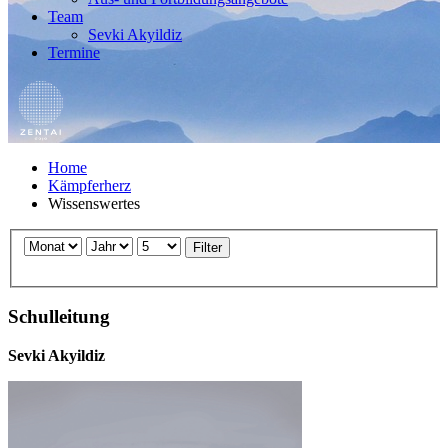
Team
Sevki Akyildiz
Termine
Home
Kämpferherz
Wissenswertes
Filter
Schulleitung
Sevki Akyildiz